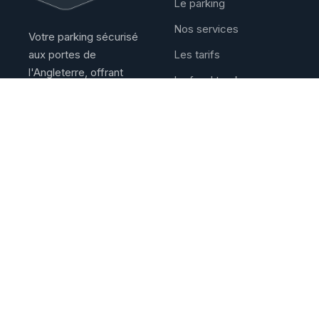
Le parking
Nos services
Votre parking sécurisé
aux portes de
Les tarifs
l'Angleterre, offrant
Le food truck
confort et sécurité aux
La Douane
chauffeurs routiers.
Contact
Informations
📞
+33 3 74 79 01 40
Mentions Légales
📧
Email
CGU / RGPD
Nous contacter
📍
847 Avenue Henri
Ravisse,
62730 Marck, France