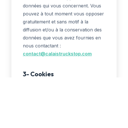
données qui vous concernent. Vous
pouvez à tout moment vous opposer
gratuitement et sans motif à la
diffusion et/ou à la conservation des
données que vous avez fournies en
nous contactant :
contact@calaistruckstop.com
3- Cookies
Pour des besoins de statistiques et
d'affichage, le présent site utilise
des cookies. Il s'agit de petits
fichiers textes déposés sur votre
disque dur par le serveur du site
que vous visitez. Ils enregistrent