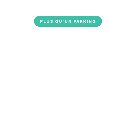
PLUS QU'UN PARKING
Parking
poids lourds
sécurisé à
Calais
Découvrez une aire de repos
idéale dédiée aux conducteurs
poids lourds, à proximité