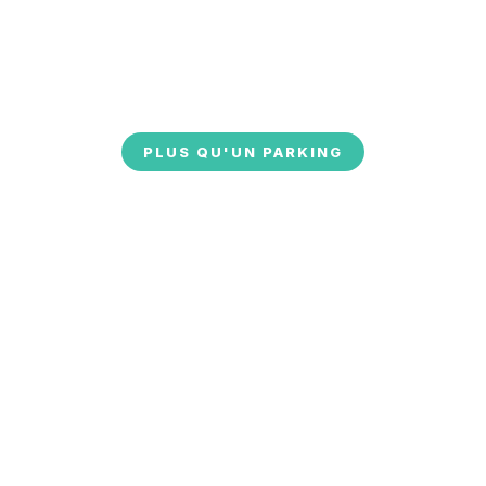
PLUS QU'UN PARKING
Parking
poids lourds
sécurisé à
Calais
Découvrez une aire de repos