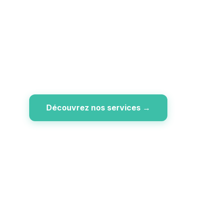
idéale dédiée aux conducteurs
poids lourds, à proximité
immédiate du Port de Calais et
du Tunnel sous la Manche.
Découvrez nos services →